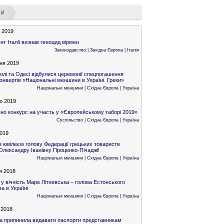
НИ
я 2019
т Італії визнав геноцид вірмен
Законодавство
|
Західна Європа
|
Італія
ня 2019
олі та Одесі відбулися церемонії спецпогашення
конвертів «Національні меншини в Україні. Греки»
Національні меншини
|
Східна Європа
|
Україна
о 2019
о конкурс на участь у «Європейському таборі 2019»
Суспільство
|
Східна Європа
|
Україна
2019
з ювілеєм голову Федерації грецьких товариств
Олександру Іванівну Проценко-Пічаджі!
Національні меншини
|
Східна Європа
|
Україна
я 2018
 у вічність Маре Літневська – голова Естонського
а в Україні
Національні меншини
|
Східна Європа
|
Україна
 2018
а припинила видавати паспорти представникам