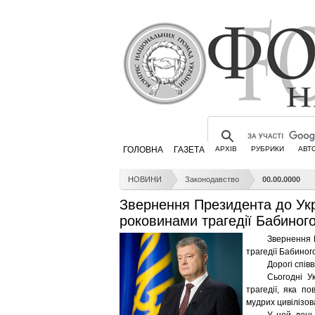
ГОЛОВНА
ГАЗЕТА
АРХІВ
РУБРИКИ
АВТ
НОВИНИ
Законодавство
00.00.0000
Звернення Президента до Укра
роковинами трагедії Бабиног
Звернення 
трагедії Бабиног
Дорогі спів
Сьогодні У
трагедії, яка п
мудрих цивілізов