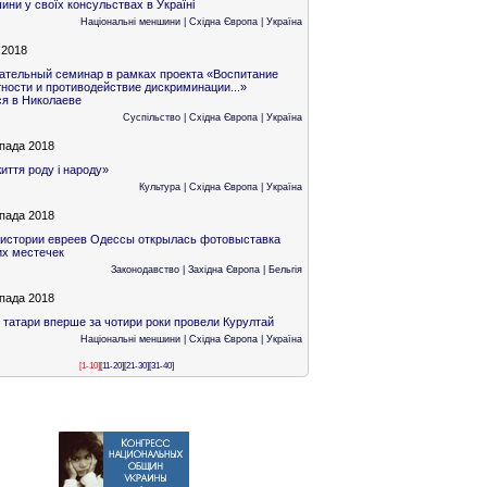
ни у своїх консульствах в Україні
Національні меншини
|
Східна Європа
|
Україна
 2018
ательный семинар в рамках проекта «Воспитание
ности и противодействие дискриминации...»
ся в Николаеве
Суспільство
|
Східна Європа
|
Україна
пада 2018
иття роду і народу»
Культура
|
Східна Європа
|
Україна
пада 2018
 истории евреев Одессы открылась фотовыставка
их местечек
Законодавство
|
Західна Європа
|
Бельгія
пада 2018
 татари вперше за чотири роки провели Курултай
Національні меншини
|
Східна Європа
|
Україна
[1-10]
[
11-20
]
[
21-30
]
[
31-40
]