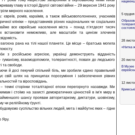
 77 років тому нацистські загарбники в окупованому ними Києві
нацменши
криваву главу в історії Другої світової війни – 29 вересня 1941 року
тріли мирного населення.
5 грудня
євреїв, ромів, караїмів, а також військовополонених, учасників
Образов
тричної клініки – представників різних національних чи соціальних
толерант
 майже все єврейське населення міста – понад п’ятдесят тисяч
состоял
блих встановити неможливо, але масштаби та цинізм злочинів
відомість.
28 листо
незагоєна рана на тілі нашої планети. Це місце – братська могила
«Нитка ж
локосту.
би з російською агресією, українці демонструють відданість
 гуманізму, взаємодопомоги, толерантності, поваги до людського
20 листо
ті та свободи.
В Музее
еврейск
ваючи й досі пекучий спільний біль, ми зробили єдино правильний
ує свій шлях на принципах порозуміння і забезпечення рівних
альностей та віросповідань.
12 листо
– темні сторінки тоталітарної епохи перегорнуто назавжди. Ми
Кримські
имам і стоїмо на захисті демократичних цінностей в ім’я миру в
 найменшого шансу проявам авторитаризму, диктатури, шовінізму,
у чи релігійному ґрунті.
удовуємо суспільство вільних людей, мета і майбутнє яких – гідне
 Яру.