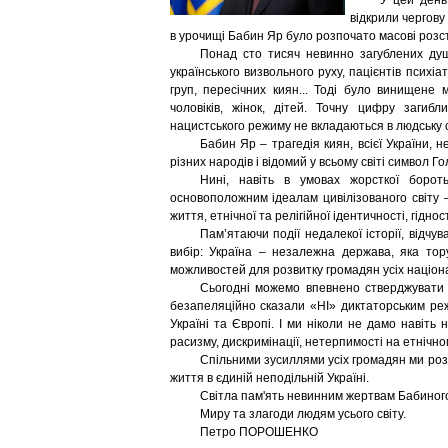
У цей день
відкрили чергову 
в урочищі Бабин Яр було розпочато масові розс
Понад сто тисяч невинно загублених душ: 
українського визвольного руху, пацієнтів психіа
груп, пересічних киян... Тоді було винищене
чоловіків, жінок, дітей. Точну цифру заги
нацистського режиму не вкладаються в людську с
Бабин Яр – трагедія киян, всієї України, 
різних народів і відомий у всьому світі символ Го
Нині, навіть в умовах жорсткої бороть
основоположним ідеалам цивілізованого світу –
життя, етнічної та релігійної ідентичності, гіднос
Пам’ятаючи події недалекої історії, відчу
вибір: Україна – незалежна держава, яка тор
можливостей для розвитку громадян усіх націон
Сьогодні можемо впевнено стверджувати 
безапеляційно сказали «НІ» диктаторським реж
Україні та Європі. І ми ніколи не дамо навіть
расизму, дискримінації, нетерпимості на етнічном
Спільними зусиллями усіх громадян ми розб
життя в єдиній неподільній Україні.
Світла пам'ять невинним жертвам Бабиного
Миру та злагоди людям усього світу.
Петро ПОРОШЕНКО