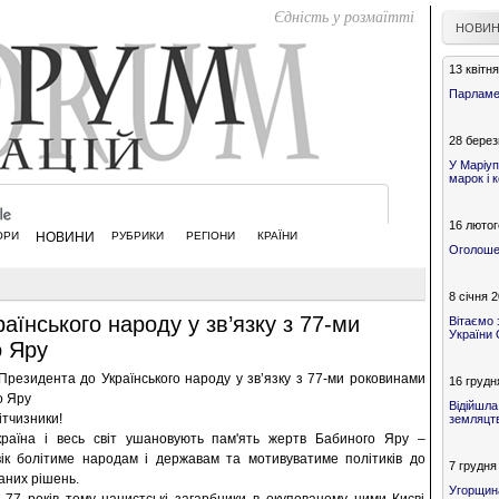
Єдність у розмаїтті
НОВИ
13 квітн
Парламен
28 берез
У Маріуп
марок і 
16 лютог
ОРИ
НОВИНИ
РУБРИКИ
РЕГІОНИ
КРАЇНИ
Оголошен
8 січня 
їнського народу у зв’язку з 77-ми
Вітаємо 
України 
о Яру
Президента до Українського народу у зв’язку з 77-ми роковинами
16 грудн
о Яру
Відійшла
вітчизники!
земляцтв
країна і весь світ ушановують пам'ять жертв Бабиного Яру –
овік болітиме народам і державам та мотивуватиме політиків до
7 грудня
аних рішень.
Угорщин