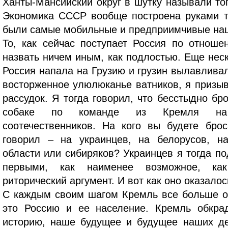
Ханты-Мансийский округ в шутку называли то
Экономика СССР вообще построена руками т
были самые мобильные и предприимчивые нац
То, как сейчас поступает Россия по отноше
назвать ничем иным, как подлостью. Еще неск
Россия напала на Грузию и грузин вылавлива
восторженное улюлюканье ватников, я призыв
рассудок. Я тогда говорил, что бесстыдно бр
собаке по команде из Кремля на
соотечественников. На кого вы будете брос
говорил – на украинцев, на белорусов, н
области или сибиряков? Украинцев я тогда п
первыми, как наименее возможное, ка
риторический аргумент. И вот как оно оказалос
С каждым своим шагом Кремль все больше о
это Россию и ее население. Кремль обкрад
историю, наше будущее и будущее наших де