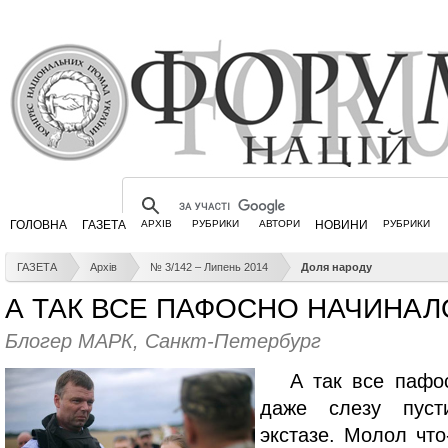
ГОЛОВНА
ГАЗЕТА
АРХІВ
РУБРИКИ
АВТОРИ
НОВИНИ
РУБРИКИ
ГАЗЕТА
Архів
№ 3/142 – Липень 2014
Доля народу
А ТАК ВСЕ ПАФОСНО НАЧИНАЛ
Блогер МАРК, Санкт-Петербург
А так все пафо
даже слезу пус
экстазе. Молол что