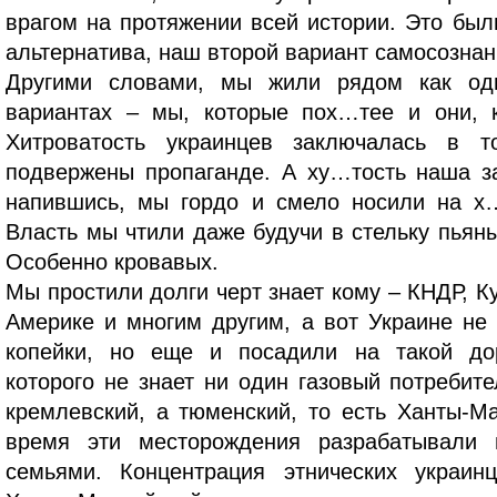
врагом на протяжении всей истории. Это был
альтернатива, наш второй вариант самосознан
Другими словами, мы жили рядом как од
вариантах – мы, которые пох…тее и они, к
Хитроватость украинцев заключалась в 
подвержены пропаганде. А ху…тость наша з
напившись, мы гордо и смело носили на х…
Власть мы чтили даже будучи в стельку пьян
Особенно кровавых.
Мы простили долги черт знает кому – КНДР, К
Америке и многим другим, а вот Украине не 
копейки, но еще и посадили на такой до
которого не знает ни один газовый потребите
кремлевский, а тюменский, то есть Ханты-Ма
время эти месторождения разрабатывали 
семьями. Концентрация этнических украин