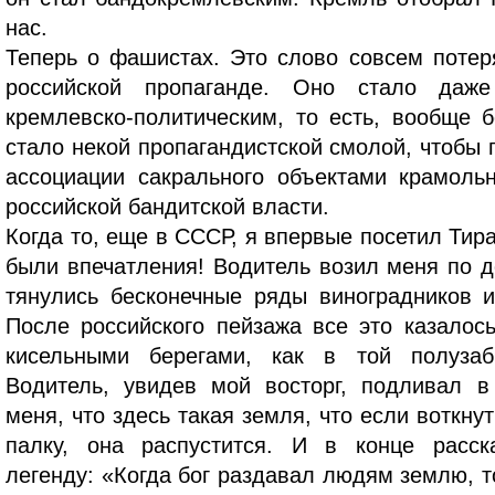
нас.
Теперь о фашистах. Это слово совсем поте
российской пропаганде. Оно стало даж
кремлевско-политическим, то есть, вообще 
стало некой пропагандистской смолой, чтобы
ассоциации сакрального объектами крамоль
российской бандитской власти.
Когда то, еще в СССР, я впервые посетил Тира
были впечатления! Водитель возил меня по д
тянулись бесконечные ряды виноградников 
После российского пейзажа все это казало
кисельными берегами, как в той полузаб
Водитель, увидев мой восторг, подливал в
меня, что здесь такая земля, что если воткну
палку, она распустится. И в конце расс
легенду: «Когда бог раздавал людям землю, т