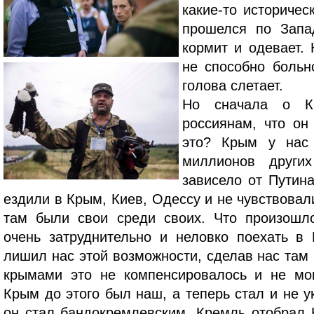
какие-то историческ
прошелся по Запад
кормит и одевает. 
не способно больн
голова слетает.
Но сначала о К
россиянам, что он
это? Крым у нас
миллионов други
зависело от Путин
ездили в Крым, Киев, Одессу и не чувствова
там были свои среди своих. Что произошл
очень затруднительно и неловко поехать в
лишил нас этой возможности, сделав нас там
крымами это не компенсировалось и не мог
Крым до этого был наш, а теперь стал и не 
он стал бандокремлевским. Кремль отобрал 