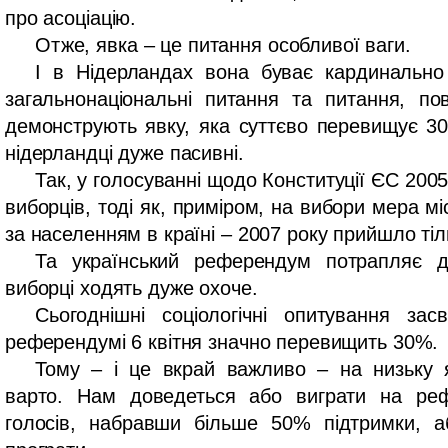
про асоціацію.
Отже, явка – це питання особливої ваги.
І в Нідерландах вона буває кардинально
загальнонаціональні питання та питання, по
демонструють явку, яка суттєво перевищує 3
нідерландці дуже пасивні.
Так, у голосуванні щодо Конституції ЄС 200
виборців, тоді як, приміром, на вибори мера мі
за населенням в країні – 2007 року прийшло ті
Та український референдум потрапляє д
виборці ходять дуже охоче.
Сьогоднішні соціологічні опитування за
референдумі 6 квітня значно перевищить 30%.
Тому – і це вкрай важливо – на низьку 
варто. Нам доведеться або виграти на реф
голосів, набравши більше 50% підтримки, 