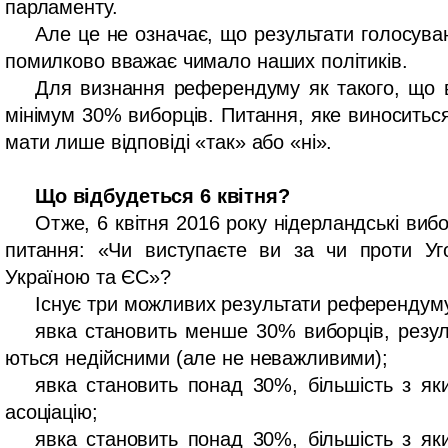
парламенту.
Але це не означає, що результати голосува
помилково вважає чимало наших політиків.
Для визнання референдуму як такого, що в
мінімум 30% виборців. Питання, яке виносить
мати лише відповіді «так» або «ні».
Що відбудеться 6 квітня?
Отже, 6 квітня 2016 року нідерландські вибо
питання: «Чи виступаєте ви за чи проти Уг
Україною та ЄС»?
Існує три можливих результати референдум
явка становить менше 30% виборців, резул
ються недійсними (але не неважливими);
явка становить понад 30%, більшість з як
асоціацію;
явка становить понад 30%, більшість з як