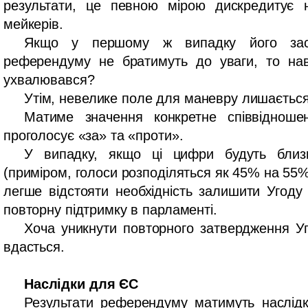
результати, це певною мірою дискредитує н
мейкерів.
Якщо у першому ж випадку його заст
референдуму не братимуть до уваги, то нав
ухвалювався?
Утім, невелике поле для маневру лишається
Матиме значення конкретне співвідношен
проголосує «за» та «проти».
У випадку, якщо ці цифри будуть близ
(приміром, голоси розподіляться як 45% на 55%
легше відстояти необхідність залишити Угоду 
повторну підтримку в парламенті.
Хоча уникнути повторного затвердження У
вдасться.
Наслідки для ЄС
Результати референдуму матимуть наслідк