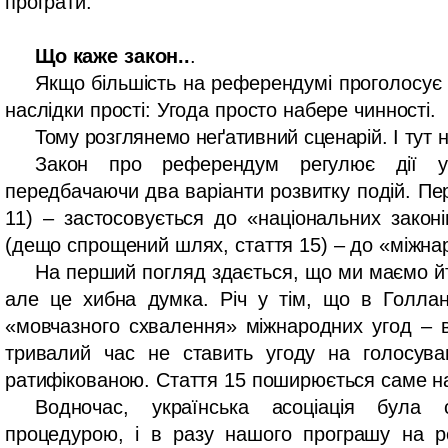
програти.
Що каже закон..
.
Якщо більшість на референдумі проголосує 
наслідки прості: Угода просто набере чинності.
Тому розглянемо неґативний сценарій. І тут н
Закон про референдум регулює дії у
передбачаючи два варіанти розвитку подій. Пе
11) – застосовується до «національних законі
(дещо спрощений шлях, стаття 15) – до «міжна
На перший погляд здається, що ми маємо йт
але це хибна думка. Річ у тім, що в Голлан
«мовчазного схвалення» міжнародних угод – 
тривалий час не ставить угоду на голосува
ратифікованою. Стаття 15 поширюється саме на
Водночас, українська асоціація була
процедурою, і в разу нашого програшу на 