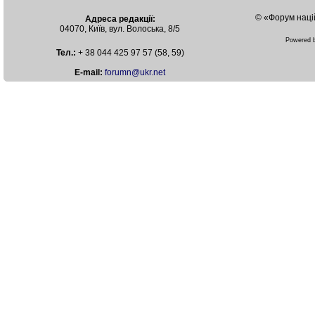
© «Форум наці
Адреса редакції:
04070, Київ, вул. Волоська, 8/5
Powered
Тел.:
+ 38 044 425 97 57 (58, 59)
Е-mail:
forumn@ukr.net