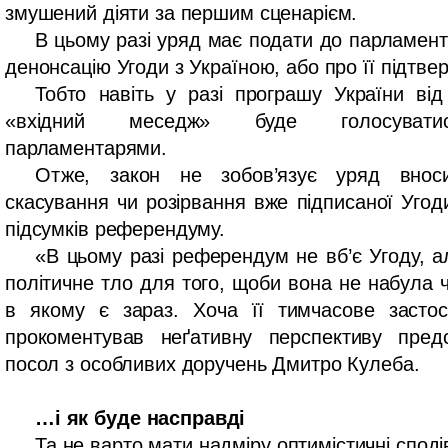
змушений діяти за першим сценарієм.
В цьому разі уряд має подати до парламент
денонсацію Угоди з Україною, або про її підтве
Тобто навіть у разі програшу України ві
«вхідний меседж» буде голосуватис
парламентарями.
Отже, закон не зобов’язує уряд внос
скасування чи розірвання вже підписаної Угод
підсумків референдуму.
«В цьому разі референдум не вб’є Угоду, а
політичне тло для того, щоби вона не набула ч
в якому є зараз. Хоча її тимчасове засто
прокоментував неґативну перспективу пред
посол з особливих доручень Дмитро Кулеба.
…і як буде насправді
Та не варто мати надміру оптимістичні споді