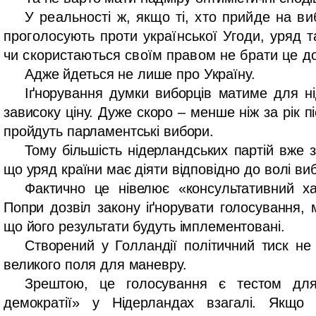
У реальності ж, якщо ті, хто прийде на виб
проголосують проти української Угоди, уряд 
чи скористаються своїм правом не брати це до
Адже йдеться не лише про Україну.
Іґнорування думки виборців матиме для ні
зависоку ціну. Дуже скоро – менше ніж за рік 
пройдуть парламентські вибори.
Тому більшість нідерландських партій вже 
що уряд країни має діяти відповідно до волі виб
Фактично це нівелює «консультативний х
Попри дозвіл закону іґнорувати голосування,
що його результати будуть імплементовані.
Створений у Голландії політичний тиск н
великого поля для маневру.
Зрештою, це голосування є тестом для
демократії» у Нідерландах взагалі. Якщо 