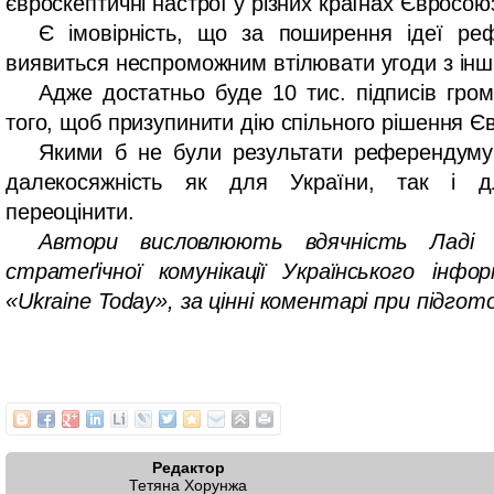
євроскептичні настрої у різних країнах Євросою
Є імовірність, що за поширення ідеї ре
виявиться неспроможним втілювати угоди з інш
Адже достатньо буде 10 тис. підписів гр
того, щоб призупинити дію спільного рішення Є
Якими б не були результати референдуму 
далекосяжність як для України, так і 
переоцінити.
Автори висловлюють вдячність Ладі Р
стратеґічної комунікації Українського інфо
«Ukraine Today», за цінні коментарі при підгот
Редактор
Тетяна Хорунжа