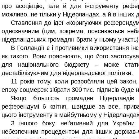
про асоціацію, але й для інструменту рефе
можливо, не тільки у Нідерландах, а й в інших
Ставлення до ідеї «коригуючих референдум
однозначним (цим, зокрема, пояснюється неба
нідерландських громадян брати у ньому участь)
В Голландії є і противники використання і
як такого. Вони пояснюють, що його застосув
для національного бюджету – може стат
дестабілізуючим для нідерландської політики.
11 років тому, коли розробляли цей закон,
епоху соцмереж зібрати 300 тис. підписів буде 
Якщо більшість громадян Нідерландів
референдумі 6 квітня, швидше за все, прива
цього інструменту в майбутньому у Нідерланда
З іншого боку, неґативний для України 
небезпечним прецедентом для інших держав-