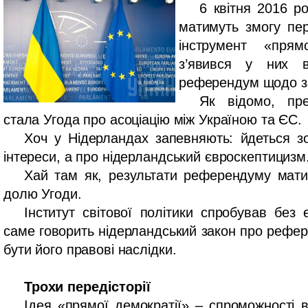
6 квітня 2016 р
матимуть змогу пер
інструмент «прям
з’явився у них 
референдум щодо з
Як відомо, пр
стала Угода про асоціацію між Україною та ЄС.
Хоч у Нідерландах запевняють: йдеться зо
інтереси, а про нідерландський євроскептицизм
Хай там як, результати референдуму мат
долю Угоди.
Інститут світової політики спробував без 
саме говорить нідерландський закон про рефе
бути його правові наслідки.
Трохи передісторії
Ідея «прямої демократії» – спроможності 