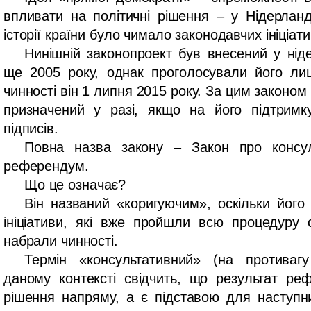
впливати на політичні рішення – у Нідерлан
історії країни було чимало законодавчих ініціати
Нинішній законопроект був внесений у ні
ще 2005 року, однак проголосували його ли
чинності він 1 липня 2015 року. За цим закон
призначений у разі, якщо на його підтримк
підписів.
Повна назва закону – Закон про консул
референдум.
Що це означає?
Він названий «коригуючим», оскільки його 
ініціативи, які вже пройшли всю процедуру
набрали чинності.
Термін «консультативний» (на противагу
даному контексті свідчить, що результат ре
рішення напряму, а є підставою для наступн