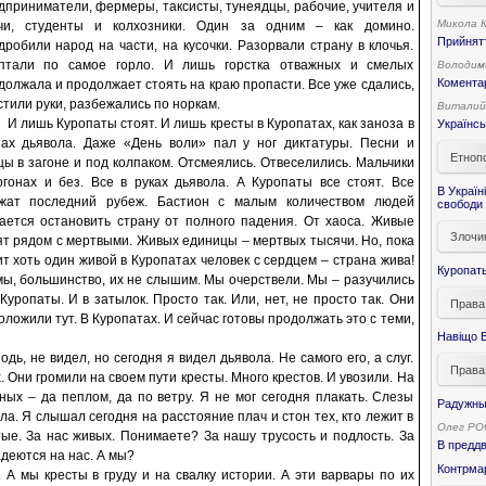
дприниматели, фермеры, таксисты, тунеядцы, рабочие, учителя и
Микола 
чи, студенты и колхозники. Один за одним – как домино.
Прийнятт
дробили народ на части, на кусочки. Разорвали страну в клочья.
птали по самое горло. И лишь горстка отважных и смелых
Володим
Коментар
должала и продолжает стоять на краю пропасти. Все уже сдались,
стили руки, разбежались по норкам.
Виталий
И лишь Куропаты стоят. И лишь кресты в Куропатах, как заноза в
Українсь
зах дьявола. Даже «День воли» пал у ног диктатуры. Песни и
Етнопо
цы в загоне и под колпаком. Отсмеялись. Отвеселились. Мальчики
огонах и без. Все в руках дьявола. А Куропаты все стоят. Все
В Україн
жат последний рубеж. Бастион с малым количеством людей
свободи 
ается остановить страну от полного падения. От хаоса. Живые
Злочи
ят рядом с мертвыми. Живых единицы – мертвых тысячи. Но, пока
ит хоть один живой в Куропатах человек с сердцем – страна жива!
Куропат
мы, большинство, их не слышим. Мы очерствели. Мы – разучились
 Куропаты. И в затылок. Просто так. Или, нет, не просто так. Они
Права
оложили тут. В Куропатах. И сейчас готовы продолжать это с теми,
Навіщо В
одь, не видел, но сегодня я видел дьявола. Не самого его, а слуг.
Права
. Они громили на своем пути кресты. Много крестов. И увозили. На
ных – да пеплом, да по ветру. Я не мог сегодня плакать. Слезы
Радужны
а. Я слышал сегодня на расстояние плач и стон тех, кто лежит в
Олег Р
тые. За нас живых. Понимаете? За нашу трусость и подлость. За
В предд
деются на нас. А мы?
Контрма
А мы кресты в груду и на свалку истории. А эти варвары по их