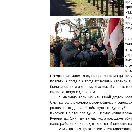
пре
вра
Раз
Вто
про
опу
гла
тан
в п
дер
пыт
сто
сто
Предки в могилах плачут и просят помощи. Но 
плакать. А тогда? А тогда их ночами свозили в
были с сердцем и людьми звались. Их за это и п
кто не «в ногу» с дьяволом.
Я не знаю, если Бог или какой другой Госп
Слуг дьявола в человеческом обличье и одеждах
распил и на дрова. Чтобы пустить души убиен
высохли. Но стонала душа. Сильно. Душа плакал
Куропатах. Они там за нас молятся. Даже уби
наше раболепие и предательство. И они еще на
А мы по ним тракторами и бульдозерами. 