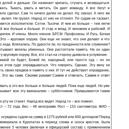
аз долой и дальше. Он начинает кричать, стучать и возмущаться.
жать. Тыкать, рвать и метать. Он дает команду. А все бегут и
ело сделал. Сам то ничего далее не делал. Ну, сказал. А чего же
 валил. Не грузил. Народ от них не отгонял. По судам не таскает.
овятся исполнители. Сотни. Тысячи. И чем их больше – тем легче
й все больше и больше. И стар и млад. И чиновник и рабочий. И
таричок. И члены. Много членов. БРСМ. Профсоюзы. И Русь. Белая
 Это – круговая порука. Они еще не знают, что они делают и что
о хода. Вляпались. По дурости ли, по преданности или служению?
птывают могилы убиенных. Они растоптали память. Не он один
ту круговую поруку. Все, кто стал на сторону дьявола в услужение.
 какой он будет, Божий ли, народный, или просто суд – но он
на этом суде оправдываться. Что говорить. Однако. Эту вину не
ь своих предков и память о них. И тут не действует оправдание,
и. Это вы сами. Своими руками! Самим и отвечать. Самим и ответ
гивать в это все больше и больше людей. Пока еще людей. Но уже
азывает всю эту вакханалию – субботником. Прикрываются таким
 рту не станет. Народ все видит. Народ то – все помнит.
 – 72 года. Вес – 48 килограмм. Рост – 153 сантиметра. ФИО –
и осуждена судом на сумму в 1275 рублей или 600 долларов! Перед
мемориала в Куропатах в период слома и сноса крестов, была
менее 5 человек (включая и офицерский состав) с применением