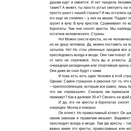
душам едут и смеются. И нет предела безумию
такие? А может, ты просто устал смотреть на
просто ушел с нашей страны? И мы остались одни
кто еще не сломлен – у них на мушке. Падает 
грузят в кучу. В кучу крестов. Сравнивают по 
Куропаты. Там они сносят кресты. Мы наблюда
остатков человеческого. Страны.
Но! Можно снести кресты, но не человечес
но не душу человека. Да, можно поставить на к
затылок. Но! Но стон убиенных предков все р
преследовать всегда и везде. Они там плачут. И
от него не спрячемся. Хоть вы и атеисты. Д
очередную резиденцию или спортивную арену, но
Они даже во снах будут с нами.
И пока есть хоть один Человек в этой ст
Однако. Самое страшное и ужасное тут то, что 
– приспособленцев, которым все равно, лишь б
что им «приказали». Сначала им приказали
прикажут? Как в далекие 30-е? Свозить на край 
И да, это не кресты в Куропатах сносят
очередях. Молча и покорно.
Он атеист. Но православный атеист. Он ша
своим законам и правилам мешают. Видимость 
преследует всегда и везде. Там где кресты – т
важно какие это кресты, православные или ка