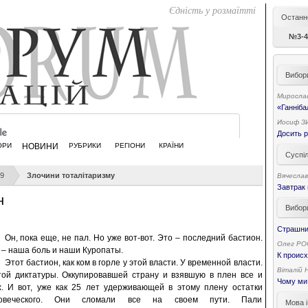
Єдність у розмаїтті
Останн
№3-4
Вибор
Миросла
«Ганнібал
Иосиф З
Досить р
ОРИ
НОВИНИ
РУБРИКИ
РЕГІОНИ
КРАЇНИ
Суспі
9
Злочини тоталітаризму
Вячесла
Завтрак
н
Вибор
Страшний
Он, пока еще, не пал. Но уже вот-вот. Это – последний бастион.
Олег Р
 – наша боль и наши Куропаты.
К проис
Этот бастион, как ком в горле у этой власти. У временной власти.
Віталій
той диктатуры. Оккупировавшей страну и взявшую в плен все и
Чому ми
х. И вот, уже как 25 лет удерживающей в этому плену остатки
ловеческого. Они сломали все на своем пути. Пали
Мова і