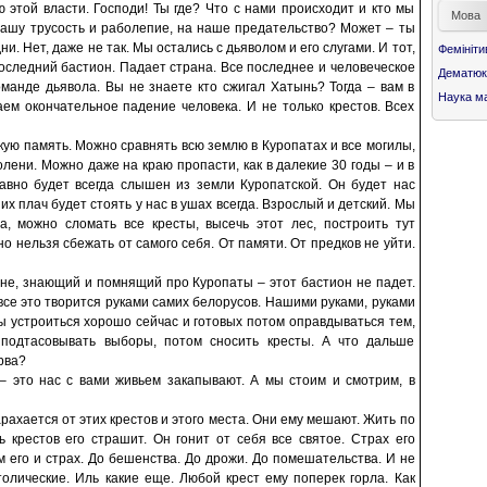
 этой власти. Господи! Ты где? Что с нами происходит и кто мы
Мова
 нашу трусость и раболепие, на наше предательство? Может – ты
. Нет, даже не так. Мы остались с дьяволом и его слугами. И тот,
Фемініти
последний бастион. Падает страна. Все последнее и человеческое
Дематюк
команде дьявола. Вы не знаете кто сжигал Хатынь? Тогда – вам в
Наука ма
ем окончательное падение человека. И не только крестов. Всех
кую память. Можно сравнять всю землю в Куропатах и все могилы,
олени. Можно даже на краю пропасти, как в далекие 30 годы – и в
авно будет всегда слышен из земли Куропатской. Он будет нас
 их плач будет стоять у нас в ушах всегда. Взрослый и детский. Мы
а, можно сломать все кресты, высечь этот лес, построить тут
 нельзя сбежать от самого себя. От памяти. От предков не уйти.
ране, знающий и помнящий про Куропаты – этот бастион не падет.
все это творится руками самих белорусов. Нашими руками, руками
ы устроиться хорошо сейчас и готовых потом оправдываться тем,
 подтасовывать выборы, потом сносить кресты. А что дальше
рва?
 – это нас с вами живьем закапывают. А мы стоим и смотрим, в
рахается от этих крестов и этого места. Они ему мешают. Жить по
крестов его страшит. Он гонит от себя все святое. Страх его
ам его и страх. До бешенства. До дрожи. До помешательства. И не
толические. Иль какие еще. Любой крест ему поперек горла. Как