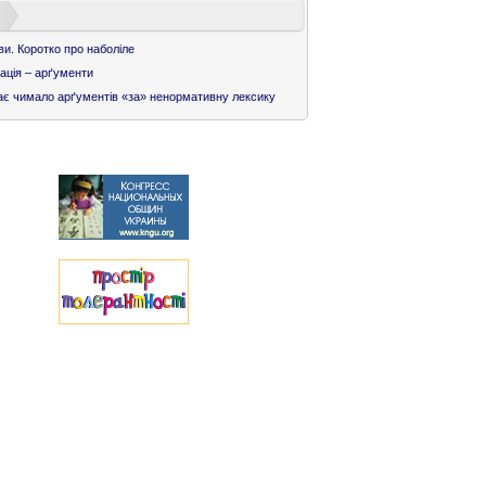
ви. Коротко про наболіле
ація – арґументи
є чимало арґументів «за» ненормативну лексику