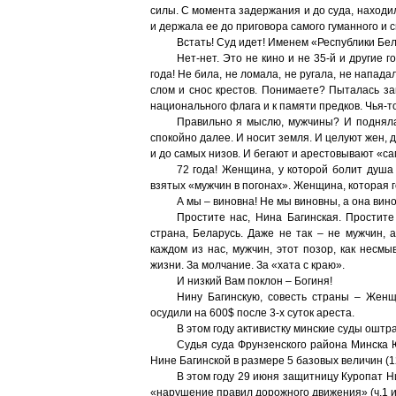
силы. С момента задержания и до суда, находи
и держала ее до приговора самого гуманного и 
Встать! Суд идет! Именем «Республики Бе
Нет-нет. Это не кино и не 35-й и другие 
года! Не била, не ломала, не ругала, не напад
слом и снос крестов. Понимаете? Пыталась за
национального флага и к памяти предков. Чья-т
Правильно я мыслю, мужчины? И подняла
спокойно далее. И носит земля. И целуют жен, 
и до самых низов. И бегают и арестовывают «с
72 года! Женщина, у которой болит душа
взятых «мужчин в погонах». Женщина, которая г
А мы – виновна! Не мы виновны, а она вин
Простите нас, Нина Багинская. Простит
страна, Беларусь. Даже не так – не мужчин, а
каждом из нас, мужчин, этот позор, как несм
жизни. За молчание. За «хата с краю».
И низкий Вам поклон – Богиня!
Нину Багинскую, совесть страны – Женщ
осудили на 600$ после 3-х суток ареста.
В этом году активистку минские суды оштр
Судья суда Фрунзенского района Минска 
Нине Багинской в размере 5 базовых величин (
В этом году 29 июня защитницу Куропат Н
«нарушение правил дорожного движения» (ч.1 и 