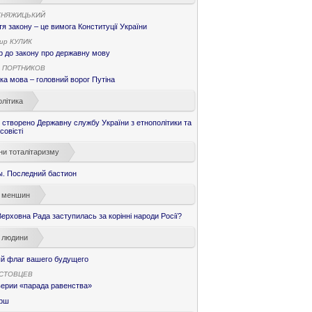
КНЯЖИЦЬКИЙ
я закону – це вимога Конституції України
ир КУЛИК
 до закону про державну мову
 ПОРТНИКОВ
ка мова – головний ворог Путіна
літика
і створено Державну службу України з етнополітики та
совісті
ни тоталітаризму
ы. Последний бастион
 меншин
ерховна Рада заступилась за корінні народи Росії?
 людини
й флаг вашего будущего
ОСТОВЦЕВ
верии «парада равенства»
рш