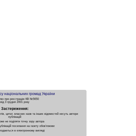
су національних громад України
тво про реєстрацію КВ №5650
від 3 грудня 2001 року
Застереження:
ктів, цитат, власних назв та інших відомостей несуть автори
публікацій
оже не поділяти точку зору автора
ублікацій посилання на газету обов'язкове
подаються в електронному вигляді