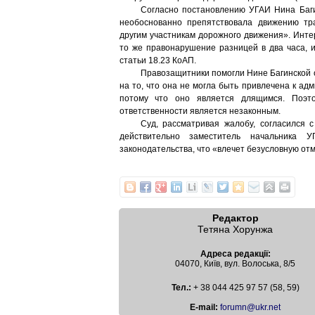
Согласно постановлению УГАИ Нина Баги
необоснованно препятствовала движению тр
другим участникам дорожного движения». Инте
то же правонарушение разницей в два часа, и
статьи 18.23 КоАП.
Правозащитники помогли Нине Багинской 
на то, что она не могла быть привлечена к а
потому что оно является длящимся. Поэт
ответственности является незаконным.
Суд, рассматривая жалобу, согласился 
действительно заместитель начальника 
законодательства, что «влечет безусловную отм
Редактор
Тетяна Хорунжа
Адреса редакції:
04070, Київ, вул. Волоська, 8/5
Тел.:
+ 38 044 425 97 57 (58, 59)
Е-mail:
forumn@ukr.net