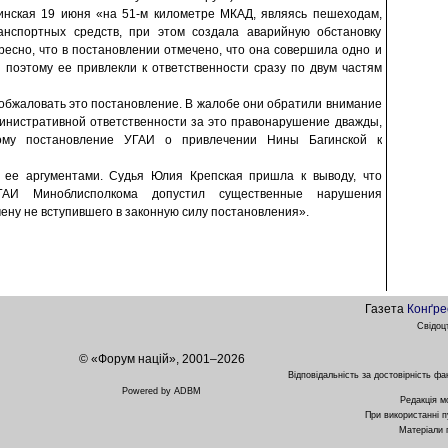
нская 19 июня «на 51-м километре МКАД, являясь пешеходам,
анспортных средств, при этом создала аварийную обстановку
ресно, что в постановлении отмечено, что она совершила одно и
 поэтому ее привлекли к ответственности сразу по двум частям
обжаловать это постановление. В жалобе они обратили внимание
дминистративной ответственности за это правонарушение дважды,
ому постановление УГАИ о привлечении Нины Багинской к
с ее аргументами. Судья Юлия Крепская пришла к выводу, что
УГАИ Миноблисполкома допустил существенные нарушения
ену не вступившего в законную силу постановления».
Газета
Конґре
Свідоц
© «Форум націй», 2001–2026
Відповідальність за достовірність фа
Powered by ADBM
Редакція м
При використанні п
Матеріали 