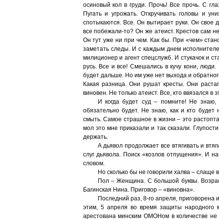
осиновый кол в груди. Прочь! Все прочь. С гл
Пугать и угрожать. Откручивать головы и уни
спотыкаются. Все. Он вытирает руки. Он свое д
все побежали-то? Он же атеист. Крестов сам не
Он тут уже ни при чем. Как бы. При «чем» стан
заметать следы. И с каждым днем исполнителе
милиционер и агент спецслужб. И стукачок и с
русь. Все и все! Смешались в кучу кони, люди.
будет дальше. Но им уже нет выхода и обратног
Какая разница. Они рушат кресты. Они раста
виновен. Не только атеист. Все, кто ввязался в э
И когда будет суд – помните! Не знаю,
обязательно будет. Не знаю, как и кто будет 
смыть. Самое страшное в жизни – это растоптат
мол это мне приказали и так сказали. Глупост
держать.
А дьявол продолжает все втягивать и втя
слуг дьявола. Поиск «козлов отпущения». И н
словом.
Но сколько бы не говорили халва – слаще во
Пол – Женщина. С большой буквы. Возраст
Багинская Нина. Приговор – «виновна».
Последний раз, 8-го апреля, приговорена 
этим, 5 апреля во время защиты народного 
арестована минским ОМОНом в количестве не 