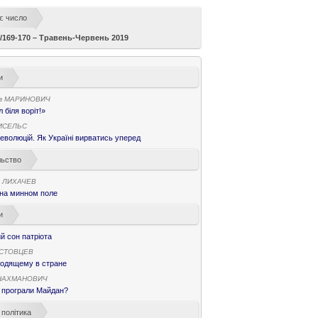
є число
/169-170 – Травень-Червень 2019
и
в МАРИНОВИЧ
 біля воріт!»
ИСЕЛЬС
еволюцій. Як Україні вирватись уперед
льство
в ЛИХАЧЕВ
 на минном поле
и
 сон патріота
ОСТОВЦЕВ
ходящему в стране
 НАХМАНОВИЧ
 програли Майдан?
 політика