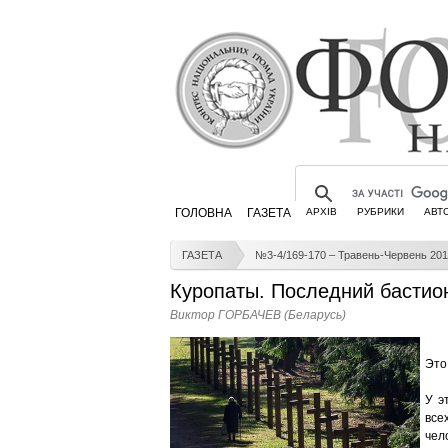
ГОЛОВНА
ГАЗЕТА
АРХІВ
РУБРИКИ
АВТ
ГАЗЕТА
№3-4/169-170 – Травень-Червень 201
Куропаты. Последний бастио
Виктор ГОРБАЧЕВ (Беларусь)
Это
У э
все
че