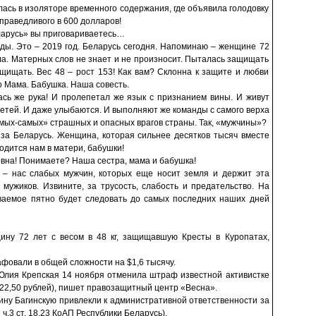
лась в изоляторе временного содержания, где объявила голодовку
справедливого в 600 долларов!
ларусь» вы приговариваетесь…
годы. Это – 2019 год. Беларусь сегодня. Напоминаю – женщине 72
ала. Матерных слов не знает и не произносит. Пыталась защищать
щищать. Вес 48 – рост 153! Как вам? Склонна к защите и любви
о Мама. Бабушка. Наша совесть.
сь же рука! И пролепетал же язык с признанием вины. И живут
детей. И даже улыбаются. И выполняют же команды с самого верха
амых-самых» страшных и опасных врагов страны. Так, «мужчины»?
 за Беларусь. Женщина, которая сильнее десятков тысяч вместе
одится нам в матери, бабушки!
овна! Понимаете? Наша сестра, мама и бабушка!
е – нас слабых мужчин, которых еще носит земля и держит эта
 мужиков. Извините, за трусость, слабость и предательство. На
ываемое пятно будет следовать до самых последних наших дней
ину 72 лет с весом в 48 кг, защищавшую Кресты в Куропатах,
афовали в общей сложности на $1,6 тысячу.
Юлия Крепская 14 ноября отменила штраф известной активистке
122,50 рублей), пишет правозащитный центр «Весна».
ину Багинскую привлекли к административной ответственности за
ч.3 ст. 18.23 КоАП Республики Беларусь).