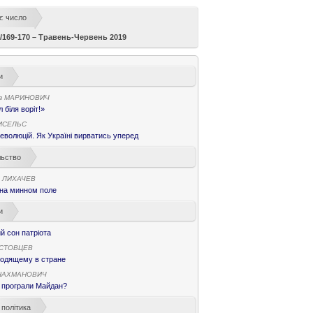
є число
/169-170 – Травень-Червень 2019
и
в МАРИНОВИЧ
 біля воріт!»
ИСЕЛЬС
еволюцій. Як Україні вирватись уперед
льство
в ЛИХАЧЕВ
 на минном поле
и
 сон патріота
ОСТОВЦЕВ
ходящему в стране
 НАХМАНОВИЧ
 програли Майдан?
 політика