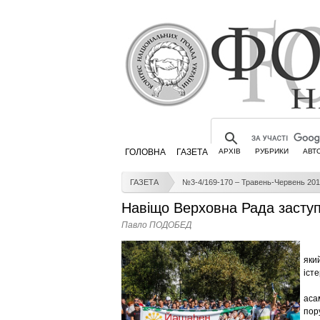
ГОЛОВНА
ГАЗЕТА
АРХІВ
РУБРИКИ
АВТ
ГАЗЕТА
№3-4/169-170 – Травень-Червень 201
Навіщо Верховна Рада заступи
Павло ПОДОБЕД
яки
істе
аса
пор