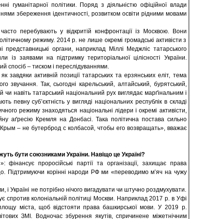
нні гуманітарної політики. Поряд з діяльністю офіційної влади
аннями збереження ідентичності, розвитком освіти рідними мовами
 часто перебувають у відкритій конфронтації із Москвою. Вони
літичному режиму. 2014 р. не лише окремі громадські активісти з
ні представницькі органи, наприклад Міллі Меджліс татарського
ли із заявами на підтримку територіальної цілісності України.
ний спосіб – тиском і переслідуваннями.
, як завдяки активній позиції татарських та ерзянських еліт, тема
го звучання. Так, сьогодні карельський, алтайський, бурятський,
ий чи навіть татарський національний рух виглядає марґінальним і
ь певну суб’єктність у вигляді національних республік в складі
ичного режиму знаходяться національні лідери і окремі активісти,
ойну аґресію Кремля на Донбасі. Така політична постава сильно
(«Крым – не бутерброд с колбасой, чтобы его возвращать», вважає
жуть бути союзниками України. Навіщо це Україні?
 фінансує проросійські партії та організації, захищає права
що. Підтримуючи корінні народи РФ ми «переводимо м’яч на чужу
, і Україні не потрібно нічого вигадувати чи штучно роздмухувати.
нує спротив колоніальній політиці Москви. Наприклад 2017 р. в Уфі
лощу міста, щоб відстояти права башкирської мови. У 2019 р.
вітових ЗМІ. Водночас збурення якутів, спричинене міжетнічним