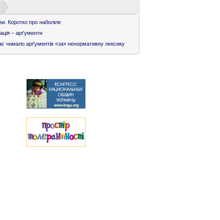
ви. Коротко про наболіле
ація – арґументи
є чимало арґументів «за» ненормативну лексику