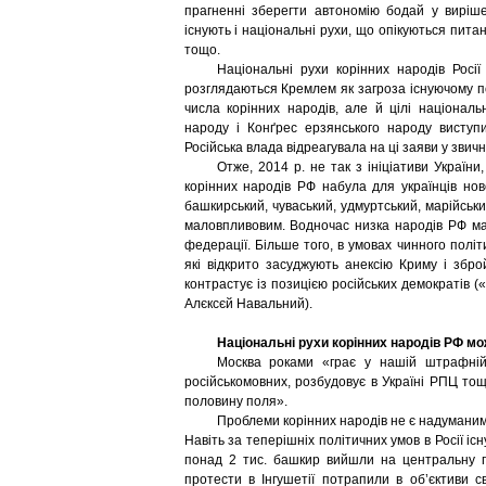
прагненні зберегти автономію бодай у виріше
існують і національні рухи, що опікуються пит
тощо.
Національні рухи корінних народів Росії
розглядаються Кремлем як загроза існуючому по
числа корінних народів, але й цілі національ
народу і Конґрес ерзянського народу виступи
Російська влада відреагувала на ці заяви у звич
Отже, 2014 р. не так з ініціативи України
корінних народів РФ набула для українців ново
башкирський, чуваський, удмуртський, марійськ
маловпливовим. Водночас низка народів РФ мают
федерації. Більше того, в умовах чинного політ
які відкрито засуджують анексію Криму і збр
контрастує із позицією російських демократів 
Алєксєй Навальний).
Національні рухи корінних народів РФ мо
Москва роками «грає у нашій штрафній»:
російськомовних, розбудовує в Україні РПЦ то
половину поля».
Проблеми корінних народів не є надуманими
Навіть за теперішніх політичних умов в Росії іс
понад 2 тис. башкир вийшли на центральну п
протести в Інгушетії потрапили в об’єктиви с