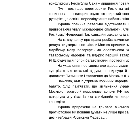
конфліктом у Республіці Саха – лишилося поза у
Путін поспішає перетворити Росію на уні
запланованого використовуються широкий спект
русифікація освіти, переслідування найактивніш
Україна повинна ретельно відстежувати 
привертаючи увагу міжнародної спільноти. Сл
Російської Федерації. Такі санкційні заходи слі
На кожну заяву про права російськомовних
реагувати дзеркально: «Коли Москва припинить р
марійську мову повернуть до обов’язкової 
татарському народові та відкриє перший тата
РПЦ будується попри багатотисячні протести ура
На ухвалення постанови вже відреагували пр
зустрічаються схвальні відгуки, а подекуди й
допоможе їм змінити і ставлення до Москви з її 
Важливо, аби підтримка корінних народів
багато. Слід пам’ятати, що звільнення украї
Москвою територій неможливе допоки РФ продо
виторгувати у ґвалтівника «вихідний» чи «пе
трагедією.
Україна приречена на тривале військов
протистоянні ми повинні думати не лише про зах
дезінтеґрація Російської Федерації.