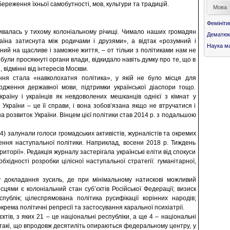
ереження їхньої самобутності, мов, культури та традицій.
Мова
Фемініти
вивалась у тихому колоніальному річищі. Чимало наших громадян
Дематюк
їна затиснута між родичами і друзями», а відтак «розумний і
Наука ма
ий на щасливе і заможне життя, – от тільки з політиками нам не
були просякнуті органи влади, відкидало навіть думку про те, що в
 відмінні від інтересів Москви.
ння стала «навколохатня політика», у якій не було місця для
ердження державної мови, підтримки української діаспори тощо.
раїну і українців як невдоволених мешканців однієї з кімнат у
 України – це її справи, і вона зобов’язана якщо не втручатися і
а розвиток України. Вінцем цієї політики став 2014 р. з подальшою
14) залунали голоси громадських активістів, журналістів та окремих
лення наступальної політики. Наприклад, восени 2018 р. Тиждень
иторії». Редакція журналу застерігала українські еліти від спокуси
хідності розробки цілісної наступальної стратегії: гуманітарної,
у докладання зусиль, де при мінімальному натискові можливий
цями є колоніальний стан суб’єктів Російської Федерації; визиск
публік; цілеспрямована політика русифікації корінних народів;
рема політичні репресії та застосування каральної психіатрії.
ктів, з яких 21 – це національні республіки, а ще 4 – національні
ь такі, що впродовж десятиліть опираються федеральному центру, у