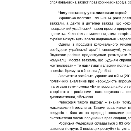
спрямованих на захист прав корінних народів, зб
Чому постанову ухвалили саме зараз?
Українська політика 1991–2014 років роз
вважали, а дехто й дотепер вважає, що «Укра
працьовитий український народ просто приречен
щастить». Колоніальне мислення, яким наскрізь 
України можуть бути власні національні інтереси,
Одним із продуктів колоніального мисле
розбудови української армії і спецслужб, утв
Водночас росіяни продовжували розглядати Ук
комуналці. Москва вважала, що будь-які справи
контролювати – то нав’язувати власний погляд н
анексією Криму та війною на Донбасі.
З початком російсько-української війни (20
політичних аналітиків про необхідність вироб
підготував тему номера «Бити ворога на його тер
«порішать» з росіянами і наголошувала на необ
дипломатичної, військової.
Філософія такого підходу – знайти точк
максимальний результат. Такими вразливими міс
ресурсів з багатих на природні копалини рес
систематичні масові порушення прав людини, зок
Російська Федерація складається з 83 суб‘є
автономні округи. З-поміж цих республік існуют