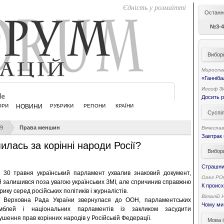
Єдність у розмаїтті
Останн
№3-4
Вибор
Миросла
«Ганнібал
Иосиф З
Досить р
ОРИ
НОВИНИ
РУБРИКИ
РЕГІОНИ
КРАЇНИ
Суспі
9
Права меншин
Вячесла
Завтрак
лась за корінні народи Росії?
Вибор
Страшний
30 травня український парламент ухвалив знаковий документ,
Олег Р
й залишився поза увагою українських ЗМІ, але спричинив справжню
К проис
рику серед російських політиків і журналістів.
Віталій
Верховна Рада України звернулася до ООН, парламентських
Чому ми
мблей і національних парламентів із закликом засудити
ушення прав корінних народів у Російській Федерації.
Мова і