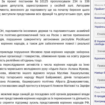
За проект постанови №10125 проголосували 234 із 338
Микола 
одних депутатів, зареєстрованих у сесійній залі. Авторами
Прийнятт
умента, внесеного до парламенту ще на початку березня цього
у, виступили представники всіх фракцій та депутатських груп, крім
Володим
Коментар
Виталий
Українсь
ОН, парламентів іноземних держав та парламентських асамблей
Етнопо
ати політико-дипломатичний тиск на Росію з метою припинення
дів, порушення суверенітету автономних республік Російської
В Україн
 корінних народів, а також для забезпечення повної і реальної
свободи 
Злочи
і приклади порушення Москвою прав корінних народів: заборона
альні організації і товариства, обмеження права на освіту рідною
Куропат
сть релігійних об’єднань тощо.
а переслідування активістів з числа корінних народів за їхню
Права
тивіста черкеського молодіжного руху «Адыге-Хасэ» Аслана Жукова,
Навіщо В
нова, вбивство іншого відомого інгуша Мусліма Хашагульгова;
ісу татарського народу Фаузії Байрамової, діячів татарського
Права
ана Агзамова, башкирського політика Айрата Дільмухаметова,
сток масових акцій протесту в Інгушетії Анжели Матієвої та Заріфи
Радужны
Олег Р
 можливі види санкцій до посадових осіб органів державної влади
В предд
ня представників корінних народів за їх переконання та діяльність
Контрма
о сприяти підтримці зусиль представників корінних народів РФ,