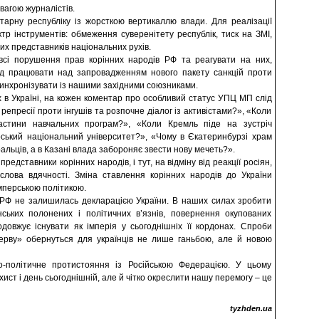
вагою журналістів.
тарну республіку із жорсткою вертикаллю влади. Для реалізації
р інструментів: обмеження суверенітету республік, тиск на ЗМІ,
их представників національних рухів.
всі порушення прав корінних народів РФ та реагувати на них,
ід працювати над запровадженням нового пакету санкцій проти
д синхронізувати із нашими західними союзниками.
 в Україні, на кожен коментар про особливий статус УПЦ МП слід
епресії проти інгушів та розпочне діалог із активістами?», «Коли
частини навчальних програм?», «Коли Кремль піде на зустріч
рський національний університет?», «Чому в Єкатеринбурзі храм
льців, а в Казані влада забороняє звести нову мечеть?».
едставники корінних народів, і тут, на відміну від реакції росіян,
 слова вдячності. Зміна ставлення корінних народів до України
імперською політикою.
 РФ не залишилась декларацією України. В наших силах зробити
нських полонених і політичних в’язнів, повернення окупованих
вжує існувати як імперія у сьогоднішніх її кордонах. Спроби
рерву» обернуться для українців не лише ганьбою, але й новою
о-політичне протистояння із Російською Федерацією. У цьому
ист і день сьогоднішній, але й чітко окреслити нашу перемогу – це
tyzhden.ua