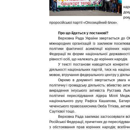
нар
док
рок
проросійської партії «Опозиційний блок».
Про що йдеться у постанові?
Верховна Рада України звертається до О
міжнародних організацій із закликом посилюв
політики фактичної асиміляції корінних наро
Федерації як форми національної державності
рівності осіб, що належать до корінних народів.
У тексті постанови наводяться конкретн
діяльності національних партій, тиск на націон
мовою, втручання федерального центру у діяльні
Окремо в документі звертається увага н
політичну і громадську діяльність: вбивство ак
викрадення інгуського активіста Рустама Лья
політичні переслідування лідера Міллі Меджл
національного руху Рафіса Кашапова, Батирх
чеченського правозахисника Оюба Тітієва, активі
Саутієвої тощо.
Верховна Рада закликає застосовувати всі
Російської Федерації, причетних до переслідуван
з обстоювання прав корінних народів; всебічн