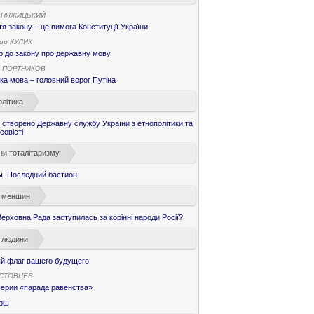
КНЯЖИЦЬКИЙ
я закону – це вимога Конституції України
ир КУЛИК
 до закону про державну мову
 ПОРТНИКОВ
ка мова – головний ворог Путіна
літика
і створено Державну службу України з етнополітики та
совісті
ни тоталітаризму
ы. Последний бастион
 меншин
ерховна Рада заступилась за корінні народи Росії?
 людини
й флаг вашего будущего
ОСТОВЦЕВ
верии «парада равенства»
рш