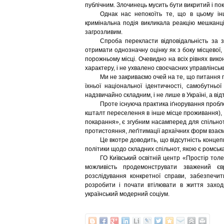
публічним. Злочинець мусить бути викритий і по
Однак нас непокоїть те, що в цьому ін
кримінальна подія викликала реакцію мешканц
загрозливим.
Спроба перекласти відповідальність за 
отримати однозначну оцінку як з боку місцевої
порожньому місці. Очевидно на всіх рівнях вико
характеру, і не ухвалено своєчасних управлінськ
Ми не закриваємо очей на те, що питання 
їхньої національної ідентичності, самобутньої
надзвичайно складним, і не лише в Україні, а від
Проте існуюча практика іґнорування пробле
кшталт переселення в інше місце проживання), 
покарання», є згубним насамперед для спільнот,
протистояння, леґітимації архаїчних форм взаєм
Це вкотре доводить, що відсутність концеп
політики щодо складних спільнот, якою є ромська
ГО Київський освітній центр «Простір толе
можливість продемонструвати зважений євр
розслідування конкретної справи, забезпечи
розробити і почати втілювати в життя заходи
український модерний соціум.