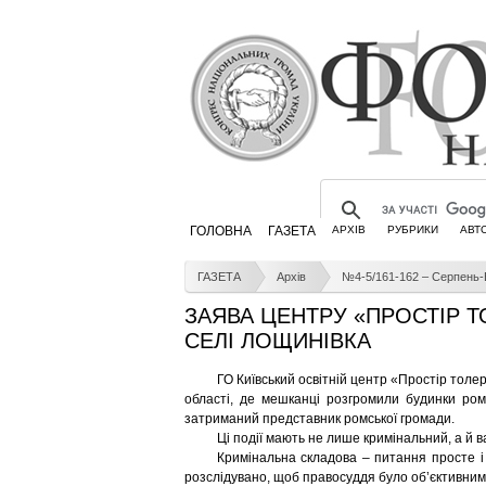
ГОЛОВНА
ГАЗЕТА
АРХІВ
РУБРИКИ
АВТ
ГАЗЕТА
Архів
№4-5/161-162 – Серпень-
ЗАЯВА ЦЕНТРУ «ПРОСТІР Т
СЕЛІ ЛОЩИНІВКА
ГО Київський освітній центр «Простір толе
області, де мешканці розгромили будинки ромі
затриманий представник ромської громади.
Ці події мають не лише кримінальний, а й 
Кримінальна складова – питання просте і
розслідувано, щоб правосуддя було об’єктивним