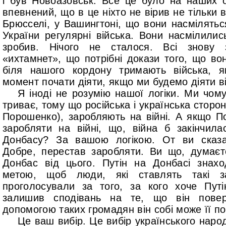
і був Новоазовськ. Все це було на наших 
впевнений, що в це ніхто не вірив не тільки в 
Брюсселі, у Вашингтоні, що вони насмілятьс
України регулярні війська. Вони насмілились
зробив. Нічого не сталося. Всі знову
«ихтамнет», що потрібні докази того, що во
біля нашого кордону тримають війська, як
момент почати діяти, якщо ми будемо діяти 
Я іноді не розумію нашої логіки. Ми чом
триває, тому що російська і українська сторон
Порошенко), заробляють на війні. А якщо 
заробляти на війні, що, війна б закінчил
Донбасу? За вашою логікою. От ви сказа
Добре, перестав заробляти. Ви що, думаєт
Донбас від цього. Путін на Донбасі знах
метою, щоб люди, які ставлять такі з
проголосували за того, за кого хоче Пут
залишив сподівань на те, що він повер
допомогою таких громадян він собі може її п
Це ваш вибір. Це вибір українського наро