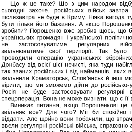
Що ж це таке? Що з цим народом відбу
сьогодні захоче, російських військ завтр
післязавтра не буде в Криму. Ніяка вигода 
бути тільки його бажання. А якщо Порошенк
зробити? Порошенко вже зробив щось, що б
українських громадян і української політично
не застосовуватиме регулярних вій
звільнюватиме свої території. Так було
проводили операцію українських збройни
Донбасу від всієї цієї нечисті, яка туди набі
так званих російських і від найманців, яких 
звільнили Краматорськ, Слов’янськ й інші міс
вірили, що ми зможемо дійти до російсько-у
Росія не буде застосовувати регулярні 
спецоперація. Вона не може визнати, що є її 
Виникає питання, якщо Порошенкові це в
звільняє все? Для чого? Міг би спокійно 
віддати. Але щойно вони побачили, що втрач
ввели регулярні російські війська, справжню 