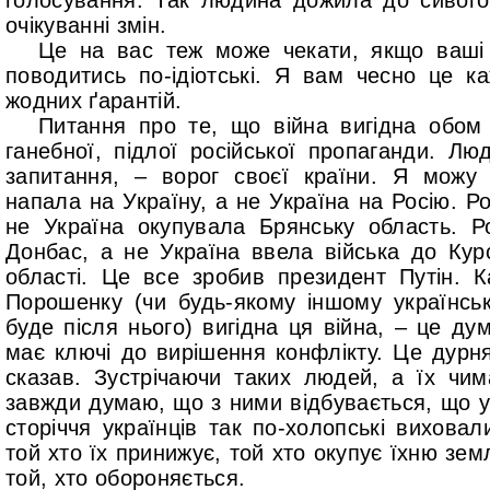
голосування. Так людина дожила до сивого
очікуванні змін.
Це на вас теж може чекати, якщо ваші с
поводитись по-ідіотські. Я вам чесно це к
жодних ґарантій.
Питання про те, що війна вигідна обом
ганебної, підлої російської пропаганди. Лю
запитання, – ворог своєї країни. Я можу 
напала на Україну, а не Україна на Росію. Р
не Україна окупувала Брянську область. Р
Донбас, а не Україна ввела війська до Курс
області. Це все зробив президент Путін. 
Порошенку (чи будь-якому іншому українсь
буде після нього) вигідна ця війна, – це ду
має ключі до вирішення конфлікту. Це дурня
сказав. Зустрічаючи таких людей, а їх чим
завжди думаю, що з ними відбувається, що у 
сторіччя українців так по-холопські вихова
той хто їх принижує, той хто окупує їхню зем
той, хто обороняється.