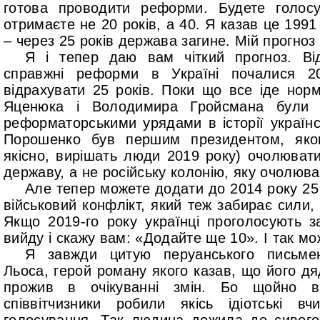
готова проводити реформи. Будете голосу
отримаєте не 20 років, а 40. Я казав це 199
– через 25 років держава загине. Мій прогно
Я і тепер даю вам чіткий прогноз. Ві
справжні реформи в Україні почалися 20
відрахувати 25 років. Поки що все іде нор
Яценюка і Володимира Гройсмана були 
реформаторськими урядами в історії українс
Порошенко був першим президентом, яко
якісно, вирішать люди 2019 року) очолюват
державу, а не російську колонію, яку очолюв
Але тепер можете додати до 2014 року 25 
військовий конфлікт, який теж забирає сили, 
Якщо 2019-го року українці проголосують за
вийду і скажу вам: «Додайте ще 10». І так мо
Я завжди цитую перуанського письме
Льоса, герой роману якого казав, що його д
прожив в очікуванні змін. Бо щойно в
співвітчизники робили якісь ідіотські вч