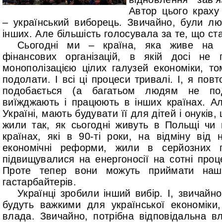
Автор цього краху 
– український виборець. Звичайно, були лю
інших. Але більшість голосувала за те, що ст
Сьогодні ми – країна, яка живе на 
фінансових організацій, в якій досі не
монополізацією цілих галузей економіки, 
подолати. І всі ці процеси тривалі. І, я по
подобається (а багатьом людям не под
виїжджають і працюють в інших країнах. Ал
Україні, мають будувати її для дітей і онуків,
жили так, як сьогодні живуть в Польщі чи 
країнах, які в 90-ті роки, на відміну від 
економічні реформи, жили в серйозних 
підвищувалися на енергоносії на сотні проц
Проте тепер вони можуть приймати наших
гастарбайтерів.
Українці зробили інший вибір. І, звичайно
будуть важкими для української економіки
влада. Звичайно, потрібна відповідальна в