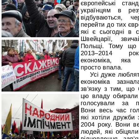
європейські стан
українцям в рез
відбуваються, ч
перейти до тих євр
які є сьогодні в с
Швейцарії, звич
Польщі. Тому що 
2013–2014 рок
економіка, яка
просто впала.
Усі дуже люблят
економіка зазна
зв’язку з тим, що
цю владу обирали
голосували за по
Вони весь час гол
які хотіли дружби 
2004 року. Вони в
людей, які обіцяли 
відновлення зав’