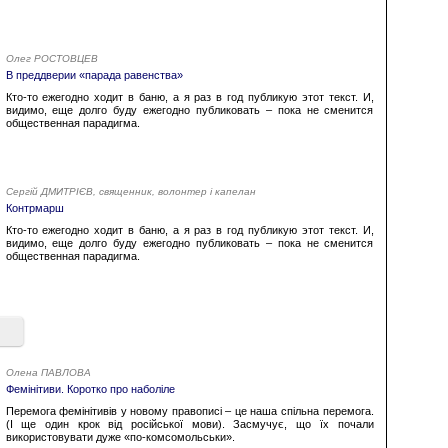
Олег РОСТОВЦЕВ
В преддверии «парада равенства»
Кто-то ежегодно ходит в баню, а я раз в год публикую этот текст. И,
видимо, еще долго буду ежегодно публиковать – пока не сменится
общественная парадигма.
Сергій ДМИТРІЄВ, священник, волонтер і капелан
Контрмарш
Кто-то ежегодно ходит в баню, а я раз в год публикую этот текст. И,
видимо, еще долго буду ежегодно публиковать – пока не сменится
общественная парадигма.
Олена ПАВЛОВА
Фемінітиви. Коротко про наболіле
Перемога фемінітивів у новому правописі – це наша спільна перемога.
(І ще один крок від російської мови). Засмучує, що їх почали
використовувати дуже «по-комсомольськи».