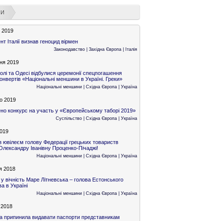
НИ
я 2019
т Італії визнав геноцид вірмен
Законодавство
|
Західна Європа
|
Італія
ня 2019
олі та Одесі відбулися церемонії спецпогашення
конвертів «Національні меншини в Україні. Греки»
Національні меншини
|
Східна Європа
|
Україна
о 2019
о конкурс на участь у «Європейському таборі 2019»
Суспільство
|
Східна Європа
|
Україна
2019
з ювілеєм голову Федерації грецьких товариств
Олександру Іванівну Проценко-Пічаджі!
Національні меншини
|
Східна Європа
|
Україна
я 2018
 у вічність Маре Літневська – голова Естонського
а в Україні
Національні меншини
|
Східна Європа
|
Україна
 2018
а припинила видавати паспорти представникам