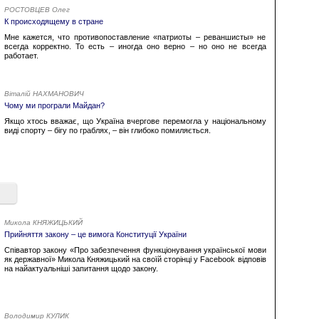
РОСТОВЦЕВ Олег
К происходящему в стране
Мне кажется, что противопоставление «патриоты – реваншисты» не
всегда корректно. То есть – иногда оно верно – но оно не всегда
работает.
Віталій НАХМАНОВИЧ
Чому ми програли Майдан?
Якщо хтось вважає, що Україна вчергове перемогла у національному
виді спорту – бігу по граблях, – він глибоко помиляється.
Микола КНЯЖИЦЬКИЙ
Прийняття закону – це вимога Конституції України
Співавтор закону «Про забезпечення функціонування української мови
як державної» Микола Княжицький на своїй сторінці у Facebook відповів
на найактуальніші запитання щодо закону.
Володимир КУЛИК