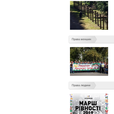
Права меншин
Права людини