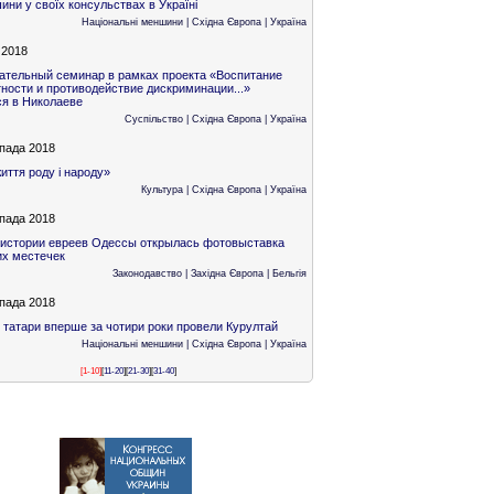
ни у своїх консульствах в Україні
Національні меншини
|
Східна Європа
|
Україна
 2018
ательный семинар в рамках проекта «Воспитание
ности и противодействие дискриминации...»
ся в Николаеве
Суспільство
|
Східна Європа
|
Україна
пада 2018
иття роду і народу»
Культура
|
Східна Європа
|
Україна
пада 2018
 истории евреев Одессы открылась фотовыставка
их местечек
Законодавство
|
Західна Європа
|
Бельгія
пада 2018
 татари вперше за чотири роки провели Курултай
Національні меншини
|
Східна Європа
|
Україна
[1-10]
[
11-20
]
[
21-30
]
[
31-40
]