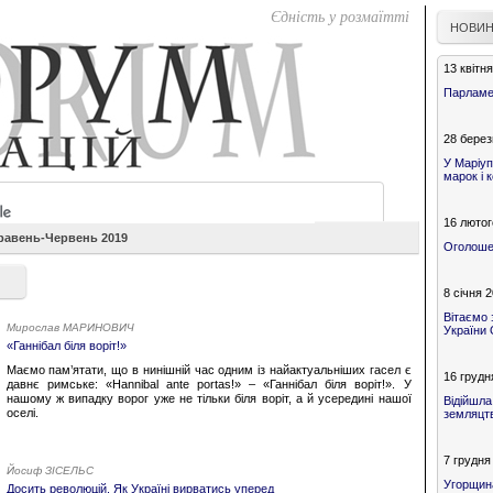
Єдність у розмаїтті
НОВИ
13 квітн
Парламен
28 берез
У Маріуп
марок і 
16 лютог
Травень-Червень 2019
Оголошен
8 січня 
Вітаємо 
Мирослав МАРИНОВИЧ
України 
«Ганнібал біля воріт!»
Маємо пам’ятати, що в нинішній час одним із найактуальніших гасел є
16 грудн
давнє римське: «Hannibal ante portas!» – «Ганнібал біля воріт!». У
нашому ж випадку ворог уже не тільки біля воріт, а й усередині нашої
Відійшла
оселі.
земляцтв
7 грудня
Йосиф ЗІСЕЛЬС
Угорщин
Досить революцій. Як Україні вирватись уперед