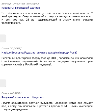
Виктор ГОРБАЧЕВ (Беларусь)
Куропаты. Последний бастион
Этот бастион, как ком в горле у этой власти. У временной власти. У
этой диктатуры. Оккупировавшей страну и взявшую в плен все и всех.
И вот, уже как 25 лет удерживающей в этому плену остатки
человеческого.
Павло ПОДОБЕД
Навіщо Верховна Рада заступилась за корінні народи Росії?
Верховна Рада України звернулася до ООН, парламентських асамблей
і національних парламентів із закликом засудити порушення прав
корінних народів у Російській Федерації.
Павел КАЗАРИН
Радужный флаг вашего будущего
Людям свойственно бояться будущего. Особенно, когда оно ломает
все, к чему они привыкли. Протесты против ЛГБТ – лишь очередное
тому подтверждение.