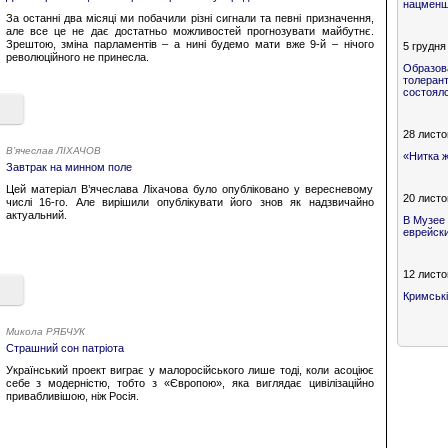
нацменши
За останні два місяці ми побачили різні сигнали та певні призначення,
але все це не дає достатньо можливостей прогнозувати майбутнє.
Зрештою, зміна парламентів – а нині будемо мати вже 9-й – нічого
5 грудня
революційного не принесла.
Образов
толерант
состоял
28 листо
В’ячеслав ЛІХАЧОВ
«Нитка ж
Завтрак на минном поле
Цей матеріал В’ячеслава Ліхачова було опубліковано у вересневому
20 листо
числі 16-го. Але вирішили опублікувати його знов як надзвичайно
актуальний.
В Музее
еврейск
12 листо
Кримські
Микола РЯБЧУК
Страшний сон патріота
Український проект виграє у малоросійського лише тоді, коли асоціює
себе з модерністю, тобто з «Європою», яка виглядає цивілізаційно
привабливішою, ніж Росія.