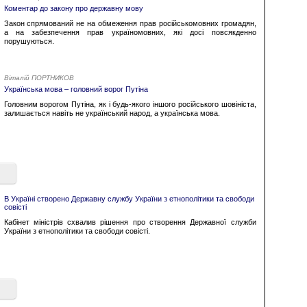
Коментар до закону про державну мову
Закон спрямований не на обмеження прав російськомовних громадян,
а на забезпечення прав україномовних, які досі повсякденно
порушуються.
Віталій ПОРТНИКОВ
Українська мова – головний ворог Путіна
Головним ворогом Путіна, як і будь-якого іншого російського шовініста,
залишається навіть не український народ, а українська мова.
В Україні створено Державну службу України з етнополітики та свободи
совісті
Кабінет міністрів схвалив рішення про створення Державної служби
України з етнополітики та свободи совісті.