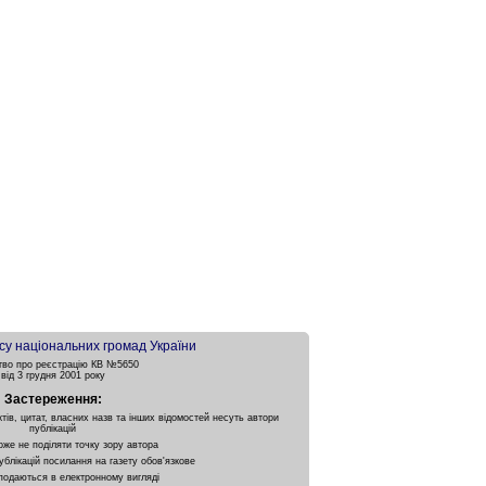
су національних громад України
тво про реєстрацію КВ №5650
від 3 грудня 2001 року
Застереження:
ктів, цитат, власних назв та інших відомостей несуть автори
публікацій
оже не поділяти точку зору автора
ублікацій посилання на газету обов'язкове
подаються в електронному вигляді