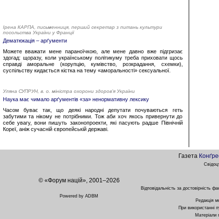
Ірена КАРПА, письменниця, перший секретар з питань культури
посольства України у Франції
Дематюкація – арґументи
Можете вважати мене параноїчкою, але мене давно вже підгризає
здогад: щоразу, коли українському політикуму треба приховати щось
справді аморальне (корупцію, кумівство, розкрадання, схемки),
суспільству кидається кістка на тему «аморальності» сексуальної.
Уляна СУПРУН, в. о. міністра охорони здоров’я України
Наука має чимало арґументів «за» ненормативну лексику
Часом буває так, що деякі народні депутати почуваються геть
забутими та нікому не потрібними. Тож аби хоч якось привернути до
себе увагу, вони пишуть законопроекти, які пасують радше Північній
Кореї, аніж сучасній європейській державі.
Газета
Конґре
Свідоц
© «Форум націй», 2001–2026
Відповідальність за достовірність фа
Powered by ADBM
Редакція м
При використанні п
Матеріали 