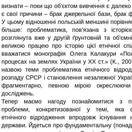
визнати – поки що об’єктом вивчення є далеко 
є свої причини – брак джерельної бази, брак ф
У цьому відношенні польській меншині порівн
більше: проблематика, пов’язана з історіє
розглянута вже у другій ґрунтовній та об’єм
великою працею про історію цієї етнічної сп
вважатися монографія Олега Калакури «Пол
процесах на землях України у ХХ ст.» (К., 20
назвою теми проблематика етнічного відро
розпаду СРСР і становлення незалежної Укра
фрагментарно, певною мірою окреслююч
досліджень.
Тепер маємо нагоду познайомитися з п
проблеми, конкретизованої у темі, яка с
етнічного відродження впродовж існування н
держави. Йдеться про фундаментальну (понад