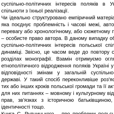
суспільно-політичних інтересів поляків в У
спільноти з їхньої реалізації.
Чи ідеально структуровано емпіричний матері
яка поєднує проблемність і часові межі, ав
перевагу або хронологічному, або сюжетному п
– особисте право автора. В даному випадку о
суспільно-політичних інтересів польської спі
динаміці. Звісно, це часом веде до повтору с
розділах монографії. Взамін отримуємо огл
етнополітичного відродження поляків Україні у 
відповідності змінам у загальній суспільно
державі. У такий спосіб переконливіше роз’я
тих або інших кроків польської громади та її а
для них питаннях – мовному і культурному від
прав, зв’язках з історичною батьківщиною, 
ідентичності тощо.
Книга С. Рудницького – про проблеми польсь