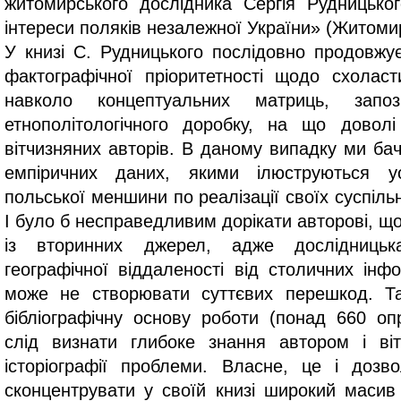
житомирського дослідника Сергія Рудницьког
інтереси поляків незалежної України» (Житомир
У книзі С. Рудницького послідовно продовжу
фактографічної пріоритетності щодо схоласт
навколо концептуальних матриць, запоз
етнополітологічного доробку, на що довол
вітчизняних авторів. В даному випадку ми б
емпіричних даних, якими ілюструються ус
польської меншини по реалізації своїх суспільн
І було б несправедливим дорікати авторові, що
із вторинних джерел, адже дослідниць
географічної віддаленості від столичних інф
може не створювати суттєвих перешкод. Т
бібліографічну основу роботи (понад 660 оп
слід визнати глибоке знання автором і вітч
історіографії проблеми. Власне, це і доз
сконцентрувати у своїй книзі широкий масив 